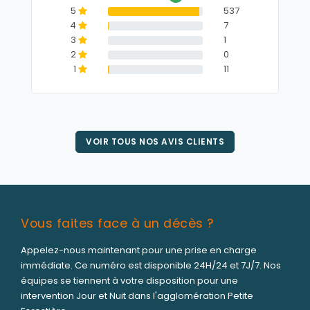
5
537
4
7
3
1
2
0
1
11
VOIR TOUS NOS AVIS CLIENTS
Vous faites face à un décès ?
Appelez-nous maintenant pour une prise en charge
immédiate. Ce numéro est disponible 24H/24 et 7J/7. Nos
équipes se tiennent à votre disposition pour une
intervention Jour et Nuit dans l'agglomération Petite