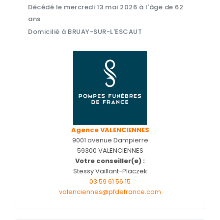
SERVICES
Décédé le mercredi 13 mai 2026 à l'âge de 62
& ARTICLES
ans
Domicilié à BRUAY-SUR-L'ESCAUT
Entretien de sépulture
NOTRE
AGENCE
Livraison de Fleurs Naturelles
Livraison de plaques
Nos capitons funéraires
Nos cercueils
Nos monuments
Agence VALENCIENNES
9001 avenue Dampierre
Nos urnes funéraires
59300 VALENCIENNES
Rapatriement
Votre conseiller(e) :
Stessy Vaillant-Placzek
Services aux familles
03 59 61 56 15
valenciennes@pfdefrance.com