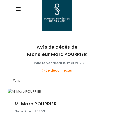
Avis de décès de
AVIS
DE DÉCÈS
Monsieur Marc
POURRIER
Publié le vendredi 15 mai 2026
LIVRAISON
DE FLEURS
Se déconnecter
FR
ORGANISER
DES OBSÈQUES
PRÉVOIR
M. Marc
POURRIER
SES OBSÈQUES
Né le 2 août 1963